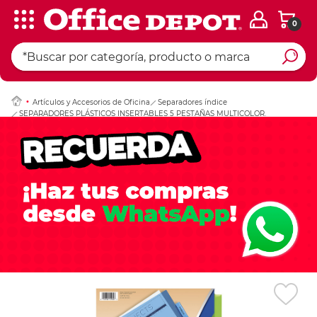
0
Ingresar Codigo Pos
Artículos y Accesorios de Oficina
Separadores índice
SEPARADORES PLÁSTICOS INSERTABLES 5 PESTAÑAS MULTICOLOR.