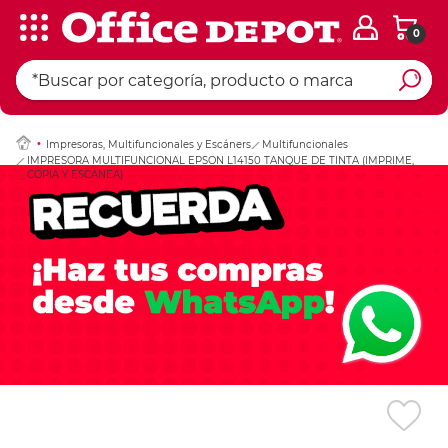
0
Ingresar Codigo Pos
Impresoras, Multifuncionales y Escáners
Multifuncionales
IMPRESORA MULTIFUNCIONAL EPSON L14150 TANQUE DE TINTA (IMPRIME,
COPIA Y ESCANEA)