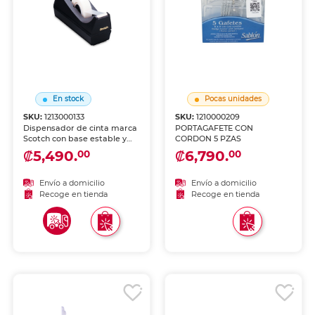
En stock
Pocas unidades
SKU:
1213000133
SKU:
1210000209
Dispensador de cinta marca
PORTAGAFETE CON
Scotch con base estable y
CORDON 5 PZAS
corte limpio. Permite usar la
₡5,490.
₡6,790.
00
00
cinta con una sola mano,
perfecto para escritorio,
oficina y zona de empaque.
Envío a domicilio
Envío a domicilio
Recoge en tienda
Recoge en tienda