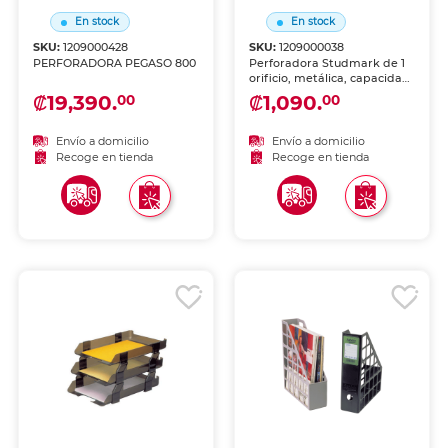
En stock
En stock
SKU:
1209000428
SKU:
1209000038
PERFORADORA PEGASO 800
Perforadora Studmark de 1
orificio, metálica, capacidad
de 6 hojas. Compacta y
₡19,390.
₡1,090.
00
00
resistente, ideal para
perforar documentos
individuales. Construcción
Envío a domicilio
Envío a domicilio
de metal duradero con
Recoge en tienda
Recoge en tienda
mecanismo preciso. Incluye
depósito de residuos.