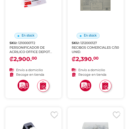
En stock
En stock
SKU:
1210000172
SKU:
1212000127
PERSONIFICADOR DE
RECIBOS COMERCIALES C/50
ACRILICO OFFICE DEPOT
UNID.
3.75X11
₡2,900.
₡2,390.
00
00
Envío a domicilio
Envío a domicilio
Recoge en tienda
Recoge en tienda