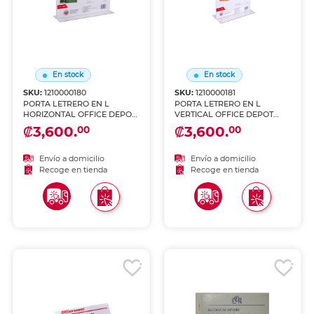
En stock
En stock
SKU:
1210000180
SKU:
1210000181
PORTA LETRERO EN L
PORTA LETRERO EN L
HORIZONTAL OFFICE DEPOT
VERTICAL OFFICE DEPOT
8.5X11
8.5X11
₡3,600.
₡3,600.
00
00
Envío a domicilio
Envío a domicilio
Recoge en tienda
Recoge en tienda