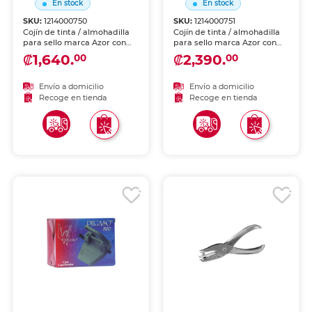
En stock
En stock
SKU:
1214000750
SKU:
1214000751
Cojín de tinta / almohadilla
Cojín de tinta / almohadilla
para sello marca Azor con
para sello marca Azor con
buena absorción y marcado
buena absorción y marcado
₡1,640.
₡2,390.
00
00
limpio. Indispensable para
limpio. Indispensable para
sellos manuales en oficina.
sellos manuales en oficina.
Envío a domicilio
Envío a domicilio
Recoge en tienda
Recoge en tienda