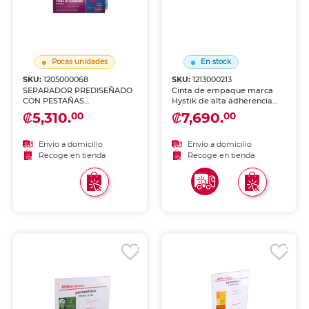
Pocas unidades
En stock
SKU:
1205000068
SKU:
1213000213
SEPARADOR PREDISEÑADO
Cinta de empaque marca
CON PESTAÑAS
Hystik de alta adherencia
MULTICOLOR 1-31
para sellar cajas, paquetes y
₡5,310.
₡7,690.
00
00
envíos. Resistente al
desgarre, ideal para
mudanzas, e-commerce,
Envío a domicilio
Envío a domicilio
almacenes y uso industrial.
Recoge en tienda
Recoge en tienda