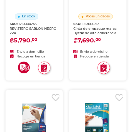
En stock
Pocas unidades
SKU:
1210000243
SKU:
1213000212
REVISTERO SABLON NEGRO
Cinta de empaque marca
2PK
Hystik de alta adherencia
para sellar cajas, paquetes y
₡5,790.
₡7,690.
00
00
envíos. Resistente al
desgarre, ideal para
mudanzas, e-commerce,
Envío a domicilio
Envío a domicilio
almacenes y uso industrial.
Recoge en tienda
Recoge en tienda