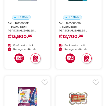
En stock
En stock
SKU:
1205000017
SKU:
1205000016
SEPARADORES
SEPARADORES
PERSONALIZABLES
PERSONALIZABLES
BLANCOS 8 PESTAÑAS 5
BLANCOS 5 PESTAÑAS 5
₡13,800.
₡12,700.
00
00
JUEGOS
JUEGOS
Envío a domicilio
Envío a domicilio
Recoge en tienda
Recoge en tienda