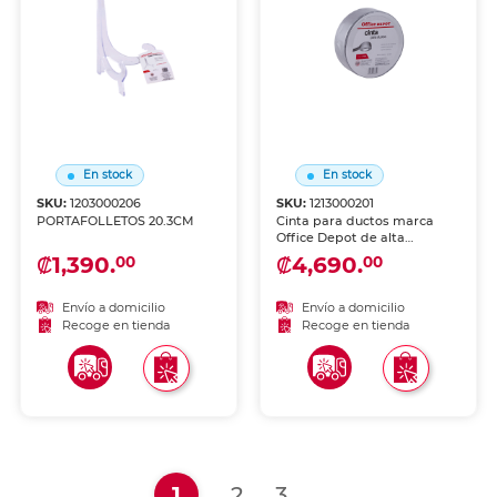
En stock
En stock
SKU:
1203000206
SKU:
1213000201
PORTAFOLLETOS 20.3CM
Cinta para ductos marca
Office Depot de alta
resistencia. Adhesión fuerte
₡1,390.
₡4,690.
00
00
sobre tuberías, metal, lona y
superficies rugosas.
Reparaciones rápidas,
Envío a domicilio
Envío a domicilio
sellado y refuerzo en hogar,
Recoge en tienda
Recoge en tienda
taller y campo.
(current)
1
2
3