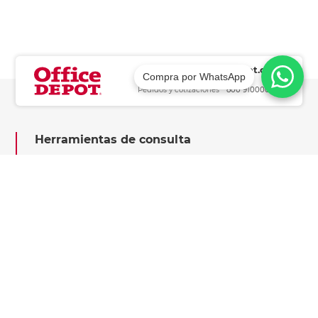
sclientescr@officedepot.co.cr
Compra por WhatsApp
Asesoría *
2208 4000
Pedidos y cotizaciones *
800 9100000
Herramientas de consulta
Información legal
Nosotros te ayudamos
Conoce Office Depot