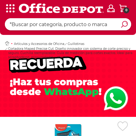
0
Ingresar Codigo Pos
Artículos y Accesorios de Oficina
Guillotinas
Cortadora Maped Precise Cut. Diseño innovador con sistema de corte preciso y
seguro. Cuchilla reemplazable. Guía de medición para cortes exactos. Ideal para
scrapbooking, manualidades y oficina.