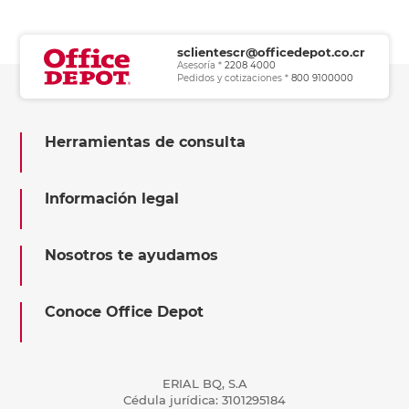
sclientescr@officedepot.co.cr
Asesoría *
2208 4000
Pedidos y cotizaciones *
800 9100000
Herramientas de consulta
Información legal
Nosotros te ayudamos
Conoce Office Depot
ERIAL BQ, S.A
Cédula jurídica: 3101295184