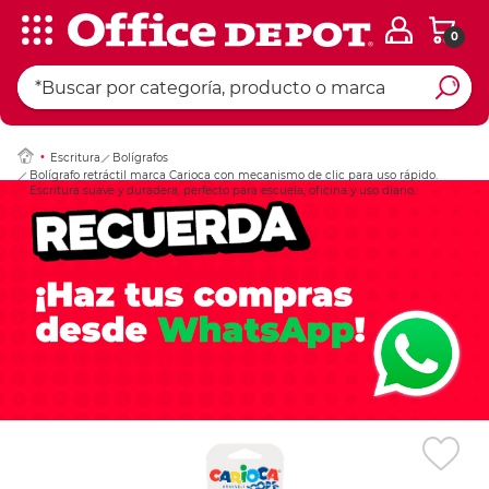
0
Ingresar Codigo Pos
Escritura
Bolígrafos
Bolígrafo retráctil marca Carioca con mecanismo de clic para uso rápido.
Escritura suave y duradera, perfecto para escuela, oficina y uso diario.