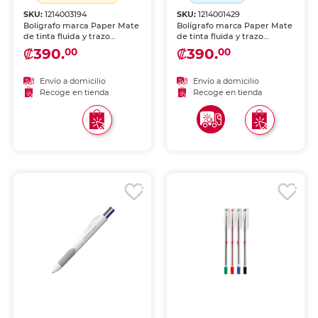
SKU:
1214003194
SKU:
1214001429
Bolígrafo marca Paper Mate
Bolígrafo marca Paper Mate
de tinta fluida y trazo
de tinta fluida y trazo
uniforme. Escritura cómoda
uniforme. Escritura cómoda
₡390.
₡390.
00
00
y duradera para uso diario
y duradera para uso diario
en escuela y oficina.
en escuela y oficina.
Envío a domicilio
Envío a domicilio
Recoge en tienda
Recoge en tienda