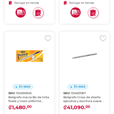
Recoge en tienda
Recoge en tienda
En stock
En stock
SKU:
1214000545
SKU:
1214001367
Bolígrafo marca Bic de tinta
Bolígrafo Cross de diseño
fluida y trazo uniforme.
ejecutivo y escritura suave.
Escritura cómoda y
Cuerpo metálico con
₡1,480.
₡41,090.
00
00
duradera para uso diario en
acabados premium, ideal
escuela y oficina.
como pieza personal o