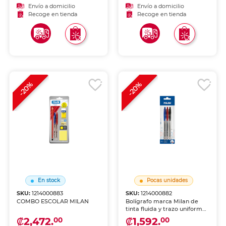
regalo corporativo.
Envío a domicilio
Envío a domicilio
Recoge en tienda
Recoge en tienda
-20%
-20%
En stock
Pocas unidades
SKU:
1214000883
SKU:
1214000882
COMBO ESCOLAR MILAN
Bolígrafo marca Milan de
tinta fluida y trazo uniforme.
Escritura cómoda y
₡2,472.
₡1,592.
00
00
duradera para uso diario en