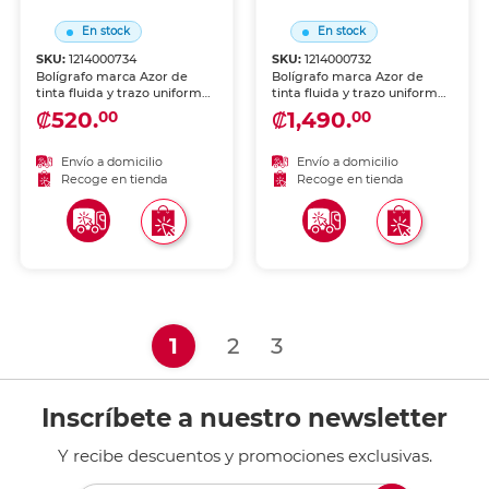
En stock
En stock
SKU:
1214000734
SKU:
1214000732
Bolígrafo marca Azor de
Bolígrafo marca Azor de
tinta fluida y trazo uniforme.
tinta fluida y trazo uniforme.
Escritura cómoda y
Escritura cómoda y
₡520.
₡1,490.
00
00
duradera para uso diario en
duradera para uso diario en
escuela y oficina.
escuela y oficina.
Envío a domicilio
Envío a domicilio
Recoge en tienda
Recoge en tienda
(current)
1
2
3
Inscríbete a nuestro newsletter
Y recibe descuentos y promociones exclusivas.