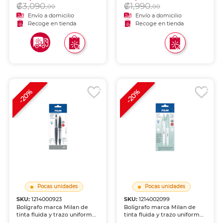
₡3,090.
₡1,990.
escuela y oficina.
00
00
Envío a domicilio
Envío a domicilio
Recoge en tienda
Recoge en tienda
-20%
-20%
Pocas unidades
Pocas unidades
SKU:
1214000923
SKU:
1214002099
Bolígrafo marca Milan de
Bolígrafo marca Milan de
tinta fluida y trazo uniforme.
tinta fluida y trazo uniforme.
Escritura cómoda y
Escritura cómoda y