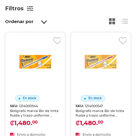
Filtros
Ordenar por
En stock
En stock
SKU:
1214000544
SKU:
1214000547
Bolígrafo marca Bic de tinta
Bolígrafo marca Bic de tinta
fluida y trazo uniforme.
fluida y trazo uniforme.
Escritura cómoda y
Escritura cómoda y
₡1,480.
₡1,480.
00
00
duradera para uso diario en
duradera para uso diario en
escuela y oficina.
escuela y oficina.
Envío a domicilio
Envío a domicilio