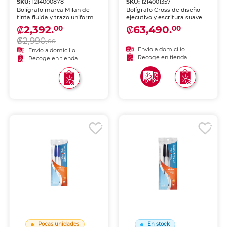
SKU:
1214000878
SKU:
1214001357
Bolígrafo marca Milan de
Bolígrafo Cross de diseño
tinta fluida y trazo uniforme.
ejecutivo y escritura suave.
Escritura cómoda y
Cuerpo metálico con
₡2,392.
₡63,490.
00
00
duradera para uso diario en
acabados premium, ideal
₡2,990.
escuela y oficina.
como pieza personal o
00
regalo corporativo. Acabado
Envío a domicilio
Envío a domicilio
en negro.
Recoge en tienda
Recoge en tienda
Pocas unidades
En stock