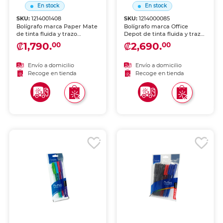
En stock
En stock
SKU:
1214001408
SKU:
1214000085
Bolígrafo marca Paper Mate
Bolígrafo marca Office
de tinta fluida y trazo
Depot de tinta fluida y trazo
uniforme. Escritura cómoda
uniforme. Escritura cómoda
₡1,790.
₡2,690.
00
00
y duradera para uso diario
y duradera para uso diario
en escuela y oficina.
en escuela y oficina.
Envío a domicilio
Envío a domicilio
Recoge en tienda
Recoge en tienda