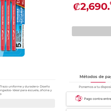
nkjet y láser
₡2,690.
Ver más
Ver más
Ver más
Ver m
Ver m
Ver m
Ver m
para carpeta
Ver más
Métodos de pa
• Trazo uniforme y duradero• Diseño
Ponemos a tu disposi
gados• Ideal para escuela, oficina y
jo
Pago contra entr