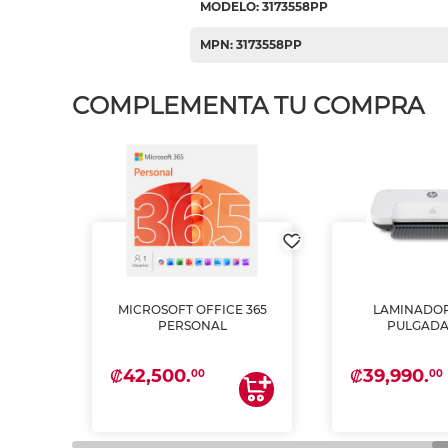
MODELO: 3173558PP
MPN: 3173558PP
COMPLEMENTA TU COMPRA
MICROSOFT OFFICE 365
LAMINADOR
PSON
PERSONAL
PULGADA
INTA
 Y
₡42,500.
₡39,990.
00
00