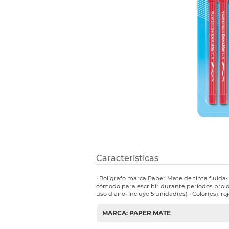
Etiquetas i
Refuerzos 
Características
• Bolígrafo marca Paper Mate de tinta fluida
cómodo para escribir durante períodos prolon
uso diario• Incluye 5 unidad(es) • Color(es): ro
MARCA: PAPER MATE