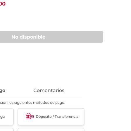
00
ás
ás
ás
ás
No disponible
go
Comentarios
ción los siguientes métodos de pago:
ega
Déposito / Transferencia