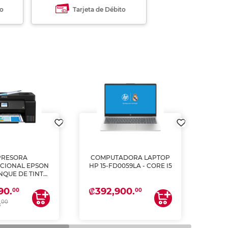
to
Tarjeta de Débito
PRESORA
COMPUTADORA LAPTOP
L
CIONAL EPSON
HP 15-FD0059LA - CORE I5
PULG
ANQUE DE TINTA
2
ME, COPIA Y
₡392,900.
₡62
90.
CANEA)
00
00
00
.