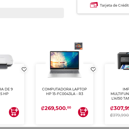
Tarjeta de Crédi
A DE 9
COMPUTADORA LAPTOP
IM
S HP
HP 15-FC0043LA - R3
MULTIFUN
L14150 T
(IMPRI
₡269,500.
₡307,9
ES
00
₡379,990