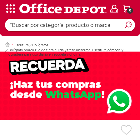
0
Ingresar Codigo Pos
Escritura
Bolígrafos
Bolígrafo marca Bic de tinta fluida y trazo uniforme. Escritura cómoda y
duradera para uso diario en escuela y oficina.