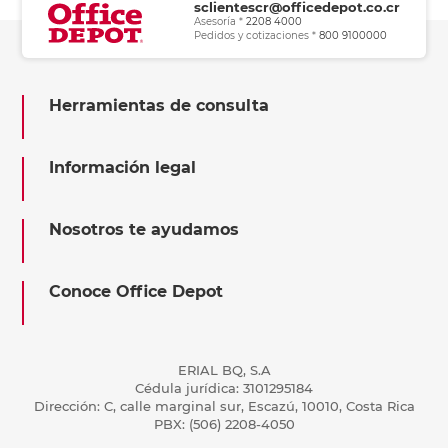
sclientescr@officedepot.co.cr
Asesoría *
2208 4000
Pedidos y cotizaciones *
800 9100000
Herramientas de consulta
Información legal
Nosotros te ayudamos
Conoce Office Depot
ERIAL BQ, S.A
Cédula jurídica: 3101295184
Dirección: C, calle marginal sur, Escazú, 10010, Costa Rica
PBX: (506) 2208-4050