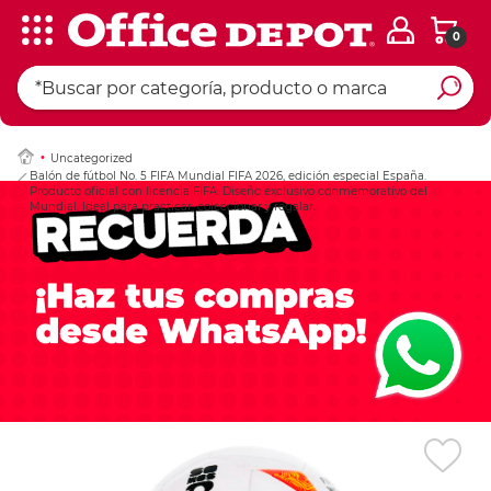
0
Ingresar Codigo Pos
Uncategorized
Balón de fútbol No. 5 FIFA Mundial FIFA 2026, edición especial España.
Producto oficial con licencia FIFA. Diseño exclusivo conmemorativo del
Mundial. Ideal para practicar, coleccionar y regalar.