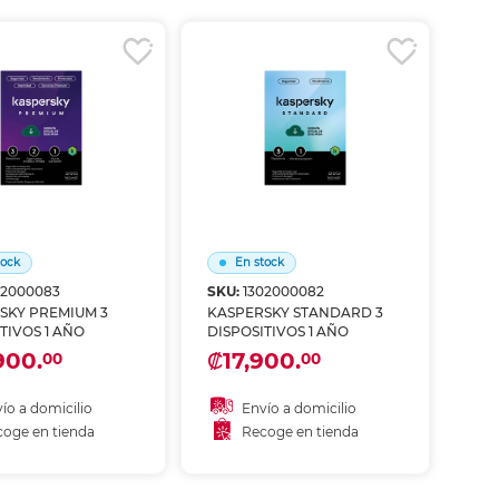
coger en tienda
Recoger en tienda
tock
En stock
02000083
SKU:
1302000082
SKY PREMIUM 3
KASPERSKY STANDARD 3
TIVOS 1 AÑO
DISPOSITIVOS 1 AÑO
900.
₡17,900.
00
00
ío a domicilio
Envío a domicilio
oge en tienda
Recoge en tienda
ñadir al carrito
Añadir al carrito