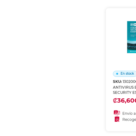
Recoge
En stock
SKU:
130200
ANTIVIRUS 
SECURITY E
3 DEVICES
₡36,60
Envío a
Recoge
Añadir