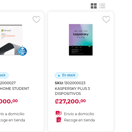
ás
ás
ás
ás
tock
En stock
02000027
SKU:
1302000023
E STUDENT
KASPERSKY PLUS 3
DISPOSITIVOS
000.
₡27,200.
00
00
ío a domicilio
Envío a domicilio
oge en tienda
Recoge en tienda
ñadir al carrito
Añadir al carrito