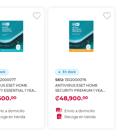
coger en tienda
Recoger en tienda
tock
En stock
02000077
SKU:
1302000076
RUS ESET HOME
ANTIVIRUS ESET HOME
Y ESSENTIAL 1 YEAR
SECURITY PREMIUM 1 YEAR
ES
3 DEVICES
500.
₡48,900.
00
00
ío a domicilio
Envío a domicilio
oge en tienda
Recoge en tienda
ñadir al carrito
Añadir al carrito