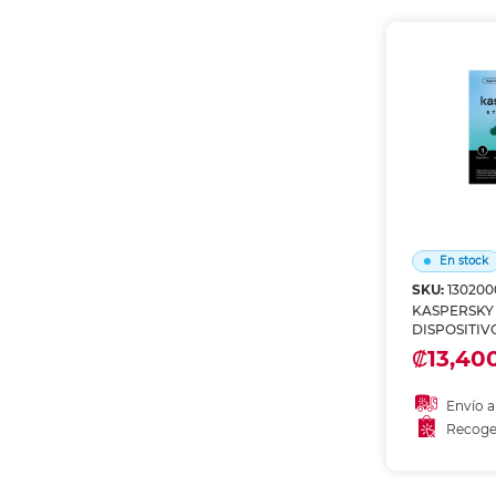
Recoge
En stock
SKU:
13020
KASPERSKY
DISPOSITIV
₡13,400
Envío a
Recoge
Añadir