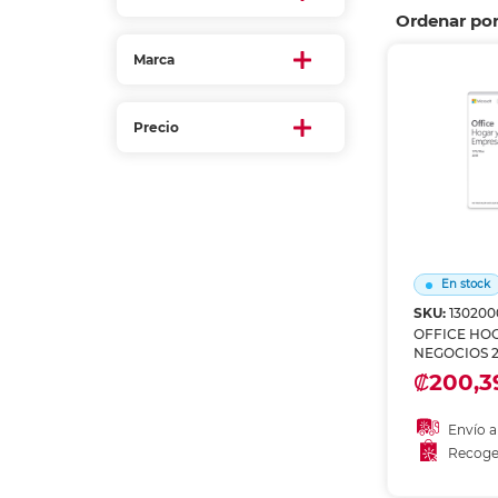
Etiquetas i
Ordenar po
Refuerzos 
Marca
Precio
En stock
SKU:
130200
OFFICE HO
NEGOCIOS 2
₡200,3
Envío a
Recoge
Añadir