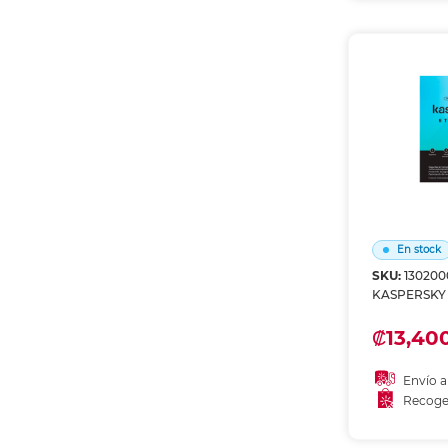
Recoge
En stock
SKU:
130200
KASPERSKY
₡13,400
Envío a
Recoge
Añadir