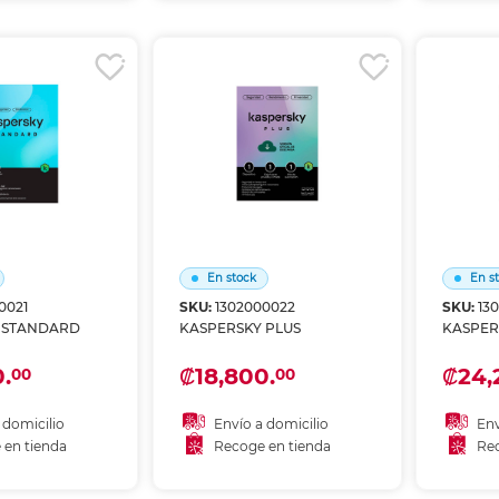
r en tienda
Recoger en tienda
Re
En stock
En s
0021
SKU:
1302000022
SKU:
13
 STANDARD
KASPERSKY PLUS
KASPER
.
₡18,800.
₡24,
00
00
 domicilio
Envío a domicilio
Env
 en tienda
Recoge en tienda
Rec
 al carrito
Añadir al carrito
A