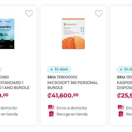
r en tienda
Recoger en tienda
Re
En stock
En s
00080
SKU:
1316000002
SKU:
13
 STANDARD 1
MICROSOFT 365 PERSONAL
KASPER
O 1 ANO BUNDLE
BUNDLE
DISPOSI
.
₡41,600.
₡25,
00
00
 domicilio
Envío a domicilio
Env
 en tienda
Recoge en tienda
Rec
 al carrito
Añadir al carrito
A