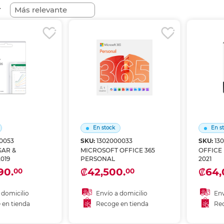
nkjet y láser
Ver más
Ver más
Ver más
Ver m
Ver m
Ver m
Ver m
r
para carpeta
Ver más
En stock
En s
0053
SKU:
1302000033
SKU:
13
GAR &
MICROSOFT OFFICE 365
OFFICE HOM
019
PERSONAL
2021
90.
₡42,500.
₡64,
00
00
 domicilio
Envío a domicilio
Env
 en tienda
Recoge en tienda
Rec
 al carrito
Añadir al carrito
A