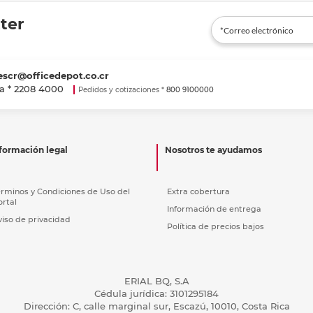
r en tienda
Recoger en tienda
Re
ter
escr@officedepot.co.cr
a *
2208 4000
Pedidos y cotizaciones *
800 9100000
formación legal
Nosotros te ayudamos
érminos y Condiciones de Uso del
Extra cobertura
ortal
Información de entrega
viso de privacidad
Política de precios bajos
ERIAL BQ, S.A
Cédula jurídica: 3101295184
Dirección: C, calle marginal sur, Escazú, 10010, Costa Rica