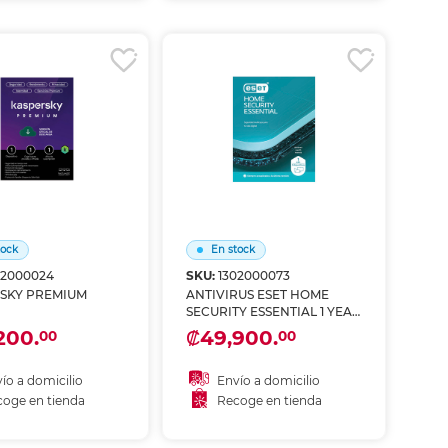
coger en tienda
Recoger en tienda
tock
En stock
02000024
SKU:
1302000073
SKY PREMIUM
ANTIVIRUS ESET HOME
SECURITY ESSENTIAL 1 YEAR
5 DEVICES
200.
₡49,900.
00
00
ío a domicilio
Envío a domicilio
oge en tienda
Recoge en tienda
ñadir al carrito
Añadir al carrito