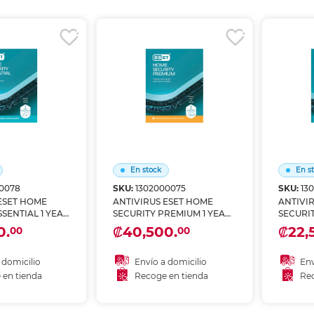
r en tienda
Recoger en tienda
Re
En stock
En s
0078
SKU:
1302000075
SKU:
13
ESET HOME
ANTIVIRUS ESET HOME
ANTIVI
SSENTIAL 1 YEAR
SECURITY PREMIUM 1 YEAR 1
SECURIT
DEVICE
1 DEVIC
0.
₡40,500.
₡22,
00
00
 domicilio
Envío a domicilio
Env
 en tienda
Recoge en tienda
Rec
 al carrito
Añadir al carrito
A