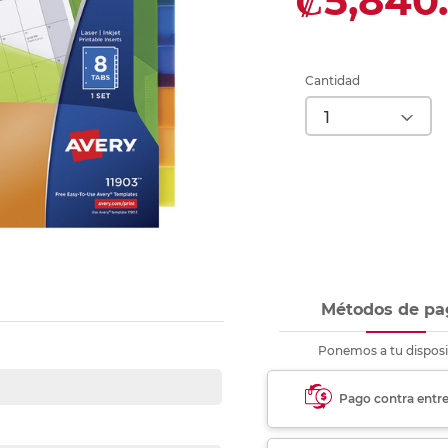
₡5,840.
nkjet y láser
Ver más
Ver más
Ver más
Ver m
Ver m
Ver m
Ver m
para carpeta
Ver más
Cantidad
Métodos de pa
Ponemos a tu disposi
Pago contra entr