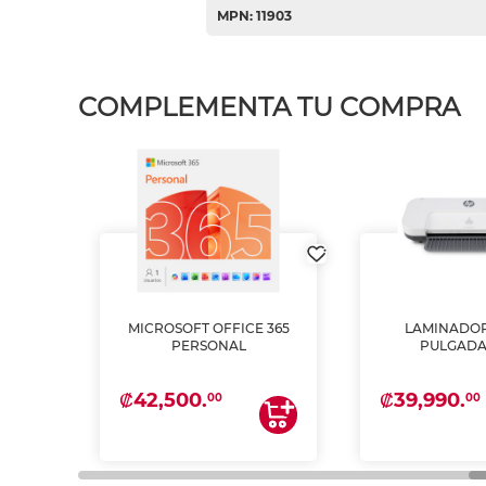
MPN: 11903
COMPLEMENTA TU COMPRA
MICROSOFT OFFICE 365
LAMINADOR
PSON
PERSONAL
PULGADA
INTA
 Y
₡42,500.
₡39,990.
00
00