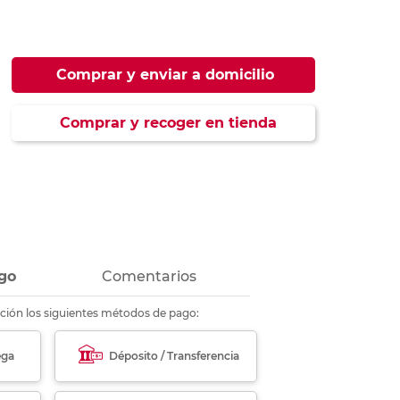
ás
ás
ás
ás
Comprar y enviar a domicilio
Comprar y recoger en tienda
go
Comentarios
ción los siguientes métodos de pago:
ega
Déposito / Transferencia