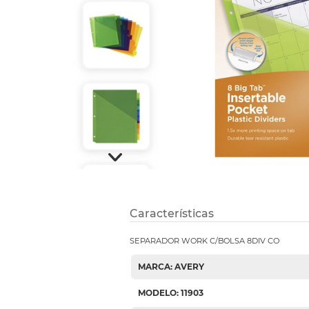
Etiquetas i
Refuerzos 
Características
SEPARADOR WORK C/BOLSA 8DIV CO
MARCA: AVERY
MODELO: 11903