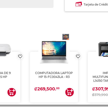
Tarjeta de Crédi
A DE 9
COMPUTADORA LAPTOP
IM
S HP
HP 15-FC0043LA - R3
MULTIFUN
L14150 T
(IMPRI
₡269,500.
₡307,9
ES
00
₡379,990