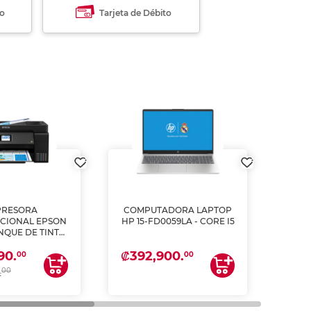
to
Tarjeta de Débito
PRESORA
COMPUTADORA LAPTOP
L
CIONAL EPSON
HP 15-FD0059LA - CORE I5
PULG
ANQUE DE TINTA
2
ME, COPIA Y
₡392,900.
₡62
90.
CANEA)
00
00
00
.