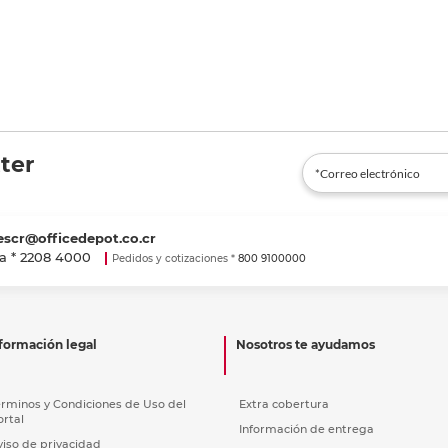
ter
escr@officedepot.co.cr
a *
2208 4000
Pedidos y cotizaciones *
800 9100000
formación legal
Nosotros te ayudamos
érminos y Condiciones de Uso del
Extra cobertura
ortal
Información de entrega
viso de privacidad