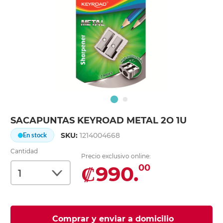
SACAPUNTAS KEYROAD METAL 2O 1U
SKU:
1214004668
En stock
Cantidad
Precio exclusivo online:
₡990.
00
Comprar y enviar a domicilio