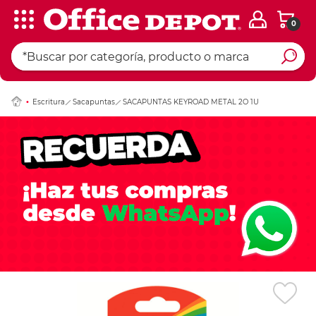
0
Ingresar Codigo Pos
Escritura
Sacapuntas
SACAPUNTAS KEYROAD METAL 2O 1U