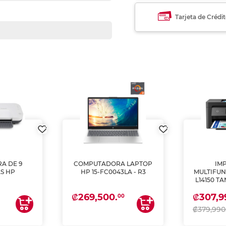
Tarjeta de Crédi
A DE 9
COMPUTADORA LAPTOP
IM
S HP
HP 15-FC0043LA - R3
MULTIFUN
L14150 T
(IMPRI
₡269,500.
₡307,9
ES
00
₡379,990