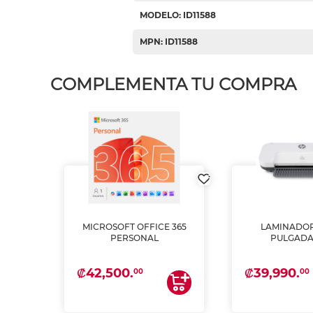
MODELO: ID11588
MPN: ID11588
COMPLEMENTA TU COMPRA
MICROSOFT OFFICE 365
LAMINADOR
PSON
PERSONAL
PULGADA
INTA
 Y
₡42,500.
₡39,990.
00
00