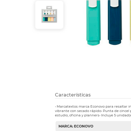
Etiquetas i
Refuerzos 
Características
• Marcatextos marca Econovo para resaltar in
vibrante con secado rápido• Punta de cincel 
estudio, oficina y planners• Incluye 5 unidad(e
MARCA: ECONOVO