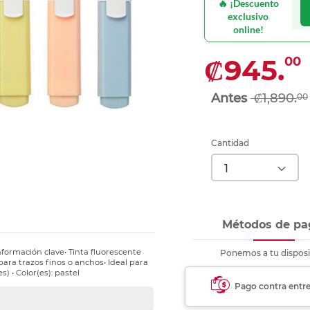
🔥 ¡Descuento
nkjet y láser
Ver más
Ver más
Ver más
Ver m
Ver m
Ver m
Ver m
exclusivo
para carpeta
online!
Ver más
₡945.
00
₡1,890.
00
Cantidad
Métodos de pa
formación clave• Tinta fluorescente
Ponemos a tu disposi
para trazos finos o anchos• Ideal para
s) • Color(es): pastel
Pago contra entr