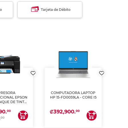
to
Tarjeta de Débito
PRESORA
COMPUTADORA LAPTOP
L
CIONAL EPSON
HP 15-FD0059LA - CORE I5
PULG
ANQUE DE TINTA
2
ME, COPIA Y
₡392,900.
₡62
90.
CANEA)
00
00
00
.