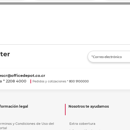
ter
escr@officedepot.co.cr
a *
2208 4000
Pedidos y cotizaciones *
800 9100000
formación legal
Nosotros te ayudamos
érminos y Condiciones de Uso del
Extra cobertura
ortal