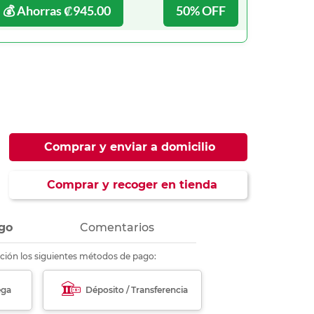
ás
ás
ás
ás
💰 Ahorras ₡945.00
50% OFF
Comprar y enviar a domicilio
Comprar y recoger en tienda
go
Comentarios
ción los siguientes métodos de pago:
ega
Déposito / Transferencia