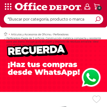
0
Ingresar Codigo Pos
Artículos y Accesorios de Oficina
Perforadoras
Perforadora Eagle de 2 orificios. Construcción metálica compacta y resistente
para uso diario. Incluye guía de papel y depósito de residuos extraíble. Ideal
para oficina, escuela y hogar.