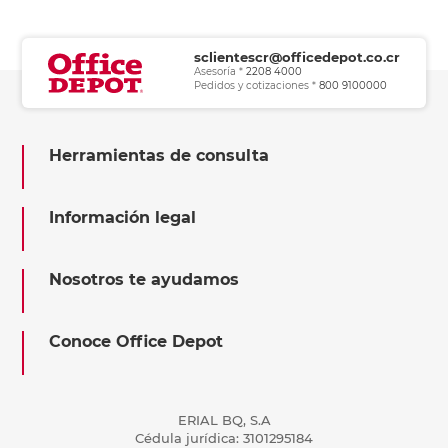
sclientescr@officedepot.co.cr
Asesoría *
2208 4000
Pedidos y cotizaciones *
800 9100000
Herramientas de consulta
Información legal
Nosotros te ayudamos
Conoce Office Depot
ERIAL BQ, S.A
Cédula jurídica: 3101295184