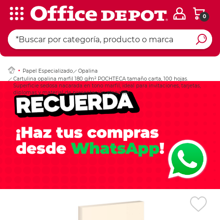
0
Ingresar Codigo Pos
Papel Especializado
Opalina
Cartulina opalina marfil 180 g/m² POCHTECA tamaño carta, 100 hojas.
Superficie sedosa nacarada en tono marfil, ideal para invitaciones, tarjetas,
diplomas y material de presentación elegante.