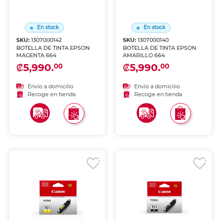
En stock
En stock
SKU:
1307000142
SKU:
1307000140
BOTELLA DE TINTA EPSON
BOTELLA DE TINTA EPSON
MAGENTA 664
AMARILLO 664
₡5,990.
₡5,990.
00
00
Envío a domicilio
Envío a domicilio
Recoge en tienda
Recoge en tienda