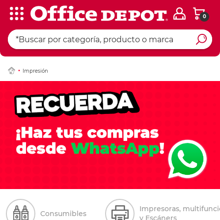
0
Impresión
Impresoras, multifunc
Consumibles
y Escáners