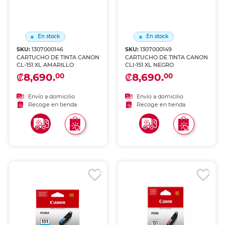
En stock
En stock
SKU:
1307000146
SKU:
1307000149
CARTUCHO DE TINTA CANON
CARTUCHO DE TINTA CANON
CL-151 XL AMARILLO
CLI-151 XL NEGRO
₡8,690.
₡8,690.
00
00
Envío a domicilio
Envío a domicilio
Recoge en tienda
Recoge en tienda