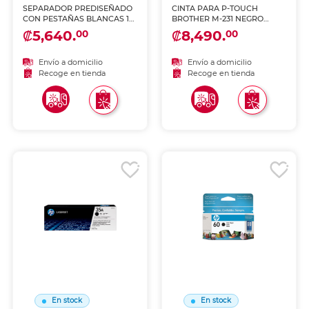
SEPARADOR PREDISEÑADO
CINTA PARA P-TOUCH
CON PESTAÑAS BLANCAS 1-
BROTHER M-231 NEGRO
31
SOBRE BLANCO
₡5,640.
₡8,490.
00
00
Envío a domicilio
Envío a domicilio
Recoge en tienda
Recoge en tienda
En stock
En stock