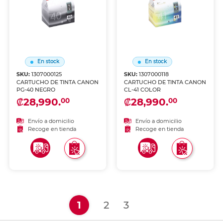
En stock
En stock
SKU:
1307000125
SKU:
1307000118
CARTUCHO DE TINTA CANON
CARTUCHO DE TINTA CANON
PG-40 NEGRO
CL-41 COLOR
₡28,990.
₡28,990.
00
00
Envío a domicilio
Envío a domicilio
Recoge en tienda
Recoge en tienda
(current)
1
2
3