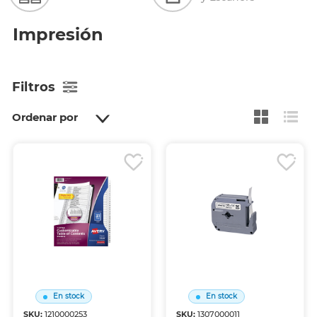
Impresión
Filtros
Ordenar por
En stock
En stock
SKU:
1210000253
SKU:
1307000011