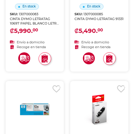
En stock
En stock
SKU:
1307000083
SKU:
1307000085
CINTA DYMO LETRATAG
CINTA DYMO LETRATAG 91331
10697 PAPEL BLANCO LETRA
NEGRA
₡5,990.
₡5,490.
00
00
Envío a domicilio
Envío a domicilio
Recoge en tienda
Recoge en tienda