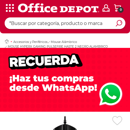
0
Ingresar Codigo Pos
Accesorios y Periféricos
Mouse Alámbrico
MOUSE HYPERX GAMING PULSEFIRE HASTE 2 NEGRO ALAMBRICO