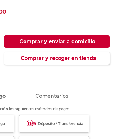
ás
ás
ás
ás
00
Comprar y enviar a domicilio
Comprar y recoger en tienda
go
Comentarios
ción los siguientes métodos de pago:
ega
Déposito / Transferencia