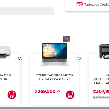
Tarjeta de Crédi
A DE 9
COMPUTADORA LAPTOP
IM
S HP
HP 15-FC0043LA - R3
MULTIFUN
L14150 T
(IMPRI
₡269,500.
₡307,9
ES
00
₡379,990