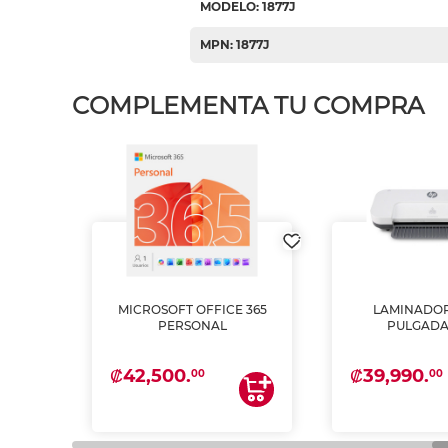
MODELO: 1877J
MPN: 1877J
COMPLEMENTA TU COMPRA
MICROSOFT OFFICE 365
LAMINADOR
PSON
PERSONAL
PULGADA
INTA
 Y
₡42,500.
₡39,990.
00
00