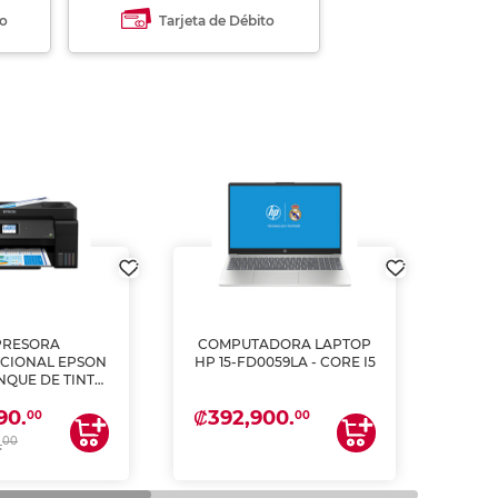
to
Tarjeta de Débito
PRESORA
COMPUTADORA LAPTOP
L
CIONAL EPSON
HP 15-FD0059LA - CORE I5
PULG
ANQUE DE TINTA
2
ME, COPIA Y
₡392,900.
₡62
90.
CANEA)
00
00
00
.