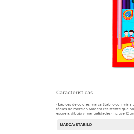
Etiquetas i
Refuerzos 
Características
• Lápices de colores marca Stabilo con mina 
fáciles de mezclar• Madera resistente que no 
escuela, dibujo y manualidades• Incluye 12 u
MARCA: STABILO