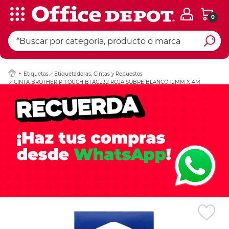
0
Ingresar Codigo Pos
Etiquetas
Etiquetadoras, Cintas y Repuestos
CINTA BROTHER P-TOUCH BTAG232 ROJA SOBRE BLANCO 12MM X 4M