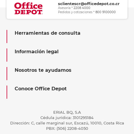
sclientescr@officedepot.co.cr
Asesoría *
2208 4000
Pedidos y cotizaciones *
800 9100000
Herramientas de consulta
Información legal
Nosotros te ayudamos
Conoce Office Depot
ERIAL BQ, S.A
Cédula jurídica: 3101295184
Dirección: C, calle marginal sur, Escazú, 10010, Costa Rica
PBX: (506) 2208-4050