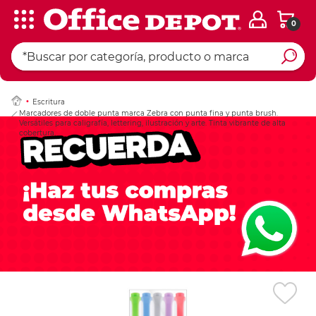
0
Ingresar Codigo Pos
Escritura
Marcadores de doble punta marca Zebra con punta fina y punta brush.
Versátiles para caligrafía, lettering, ilustración y arte. Tinta vibrante de alta
cobertura.