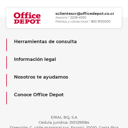
sclientescr@officedepot.co.cr
Asesoría *
2208 4000
Pedidos y cotizaciones *
800 9100000
Herramientas de consulta
Información legal
Nosotros te ayudamos
Conoce Office Depot
ERIAL BQ, S.A
Cédula jurídica: 3101295184
Dirección: C, calle marginal sur, Escazú, 10010, Costa Rica