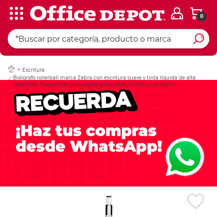
0
Ingresar Codigo Pos
Escritura
Bolígrafo rollerball marca Zebra con escritura suave y tinta líquida de alta
cobertura. Trazo nítido y constante para notas, firmas y uso diario.