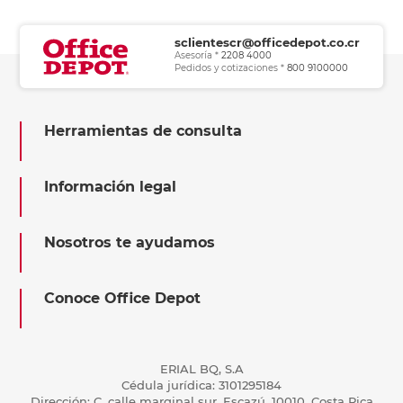
sclientescr@officedepot.co.cr
Asesoría *
2208 4000
Pedidos y cotizaciones *
800 9100000
Herramientas de consulta
Información legal
Nosotros te ayudamos
Conoce Office Depot
ERIAL BQ, S.A
Cédula jurídica: 3101295184
Dirección: C, calle marginal sur, Escazú, 10010, Costa Rica