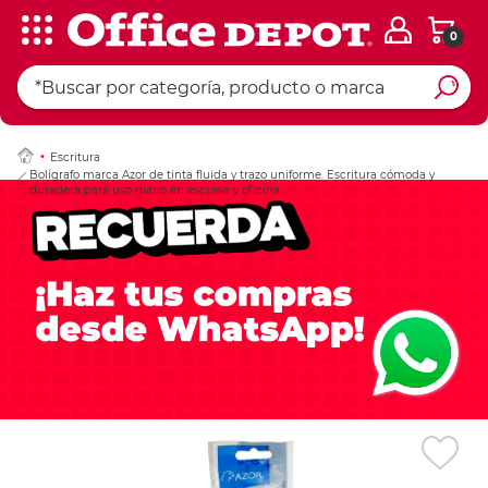
0
Ingresar Codigo Pos
Escritura
Bolígrafo marca Azor de tinta fluida y trazo uniforme. Escritura cómoda y
duradera para uso diario en escuela y oficina.