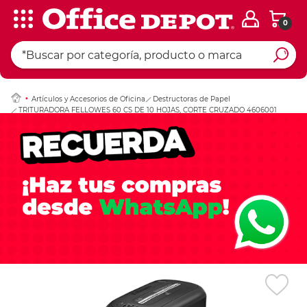
0
Ingresar Codigo Pos
Artículos y Accesorios de Oficina
Destructoras de Papel
TRITURADORA FELLOWES 60 CS DE 10 HOJAS, CORTE CRUZADO 4606001