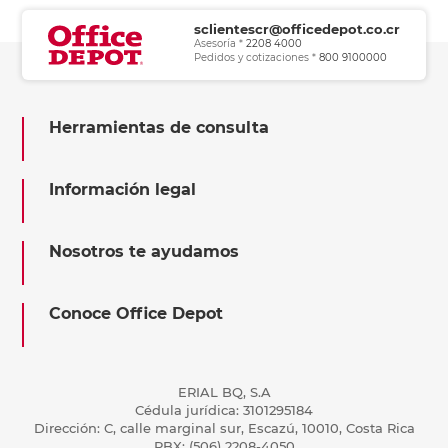
sclientescr@officedepot.co.cr
Asesoría *
2208 4000
Pedidos y cotizaciones *
800 9100000
Herramientas de consulta
Información legal
Nosotros te ayudamos
Conoce Office Depot
ERIAL BQ, S.A
Cédula jurídica: 3101295184
Dirección: C, calle marginal sur, Escazú, 10010, Costa Rica
PBX: (506) 2208-4050