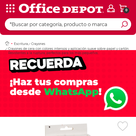
0
Ingresar Codigo Pos
Escritura
Crayones
Crayones de cera con colores intensos y aplicación suave sobre papel y cartón.
Resistentes a la ruptura, perfectos para los más pequeños.