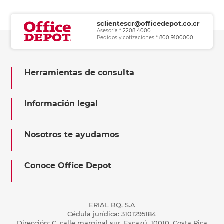
sclientescr@officedepot.co.cr
Asesoría *
2208 4000
Pedidos y cotizaciones *
800 9100000
Herramientas de consulta
Información legal
Nosotros te ayudamos
Conoce Office Depot
ERIAL BQ, S.A
Cédula jurídica: 3101295184
Dirección: C, calle marginal sur, Escazú, 10010, Costa Rica