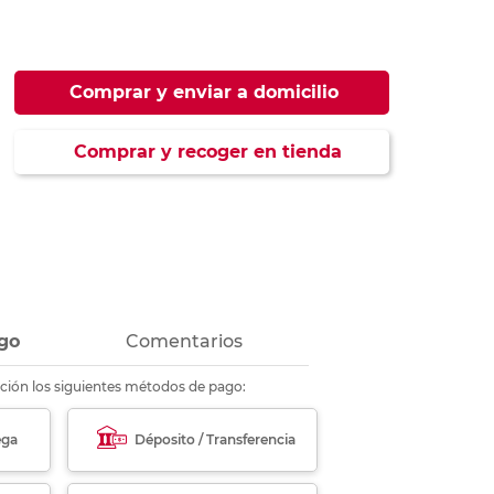
ás
ás
ás
ás
Comprar y enviar a domicilio
Comprar y recoger en tienda
go
Comentarios
ción los siguientes métodos de pago:
ega
Déposito / Transferencia