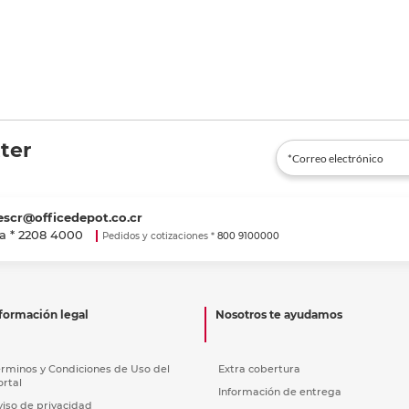
ter
escr@officedepot.co.cr
a *
2208 4000
Pedidos y cotizaciones *
800 9100000
formación legal
Nosotros te ayudamos
érminos y Condiciones de Uso del
Extra cobertura
ortal
Información de entrega
viso de privacidad