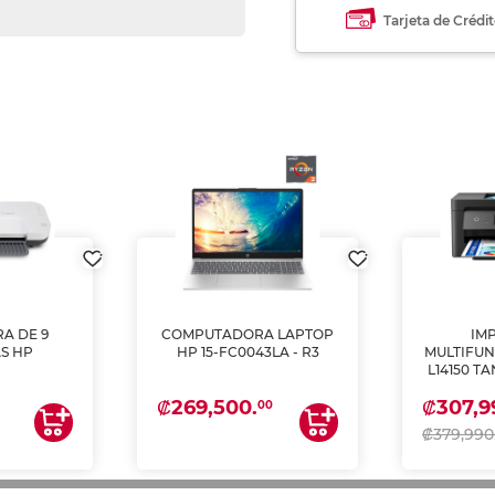
Tarjeta de Crédi
A DE 9
COMPUTADORA LAPTOP
IM
S HP
HP 15-FC0043LA - R3
MULTIFUN
L14150 T
(IMPRI
₡269,500.
₡307,9
ES
00
₡379,990