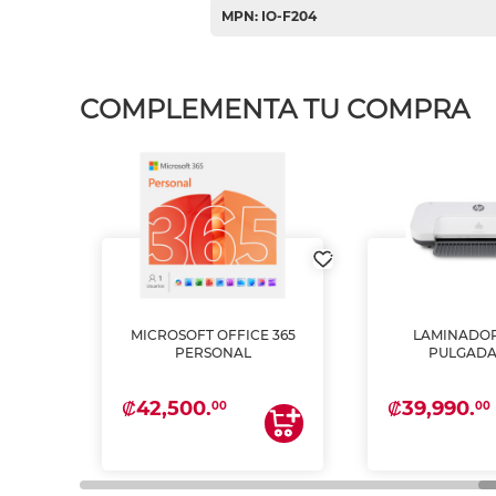
MPN: IO-F204
COMPLEMENTA TU COMPRA
MICROSOFT OFFICE 365
LAMINADOR
PSON
PERSONAL
PULGADA
INTA
 Y
₡42,500.
₡39,990.
00
00