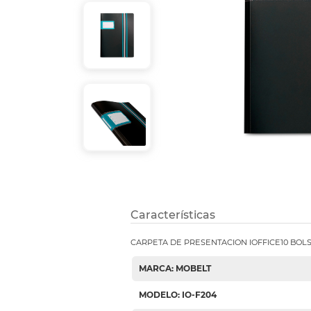
Etiquetas i
Refuerzos 
Características
CARPETA DE PRESENTACION IOFFICE10 BOLS
MARCA: MOBELT
MODELO: IO-F204