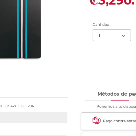
₡3,290.
nkjet y láser
Ver más
Ver más
Ver más
Ver m
Ver m
Ver m
Ver m
para carpeta
Ver más
Cantidad
Métodos de pa
ILLOSAZUL IO-F204
Ponemos a tu disposi
Pago contra entr