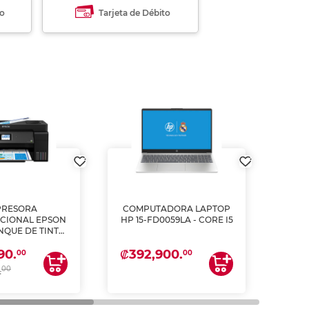
to
Tarjeta de Débito
PRESORA
COMPUTADORA LAPTOP
L
CIONAL EPSON
HP 15-FD0059LA - CORE I5
PULG
ANQUE DE TINTA
2
ME, COPIA Y
₡392,900.
₡62
90.
CANEA)
00
00
00
.