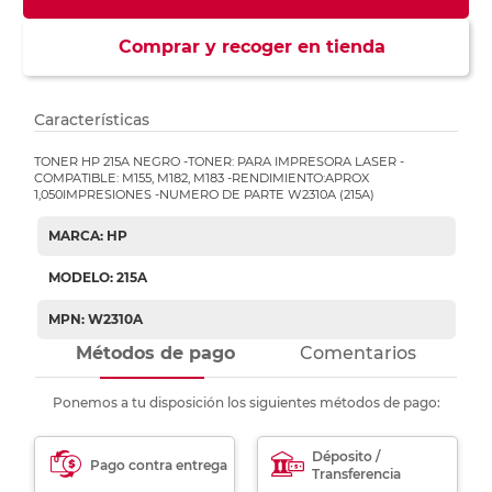
Comprar y recoger en tienda
Características
TONER HP 215A NEGRO -TONER: PARA IMPRESORA LASER -
COMPATIBLE: M155, M182, M183 -RENDIMIENTO:APROX
1,050IMPRESIONES -NUMERO DE PARTE W2310A (215A)
MARCA: HP
MODELO: 215A
MPN: W2310A
Métodos de pago
Comentarios
Ponemos a tu disposición los siguientes métodos de pago:
Déposito /
Pago contra entrega
Transferencia