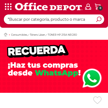
0
Ingresar Codigo Pos
Consumibles
Tóners Láser
TONER HP 215A NEGRO