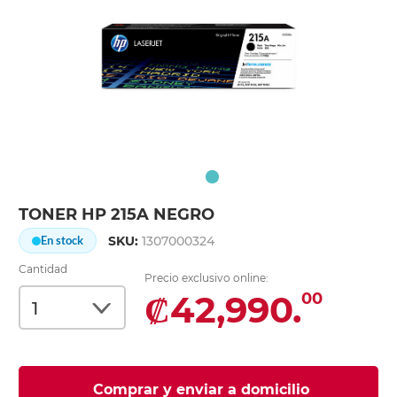
TONER HP 215A NEGRO
SKU:
1307000324
En stock
Cantidad
Precio exclusivo online:
₡42,990.
00
Comprar y enviar a domicilio