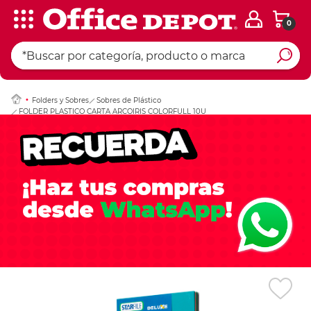
0
Ingresar Codigo Pos
Folders y Sobres
Sobres de Plástico
FOLDER PLASTICO CARTA ARCOIRIS COLORFULL 10U