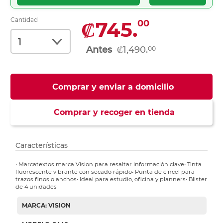
Cantidad
₡745.
00
₡1,490.
00
Comprar y enviar a domicilio
Comprar y recoger en tienda
Características
• Marcatextos marca Vision para resaltar información clave• Tinta
fluorescente vibrante con secado rápido• Punta de cincel para
trazos finos o anchos• Ideal para estudio, oficina y planners• Blister
de 4 unidades
MARCA: VISION