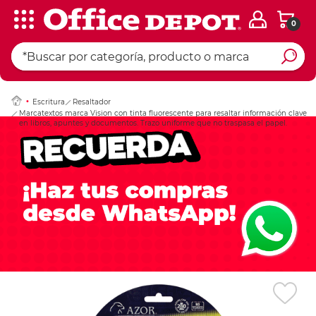
0
Ingresar Codigo Pos
Escritura
Resaltador
Marcatextos marca Vision con tinta fluorescente para resaltar información clave
en libros, apuntes y documentos. Trazo uniforme que no traspasa el papel.