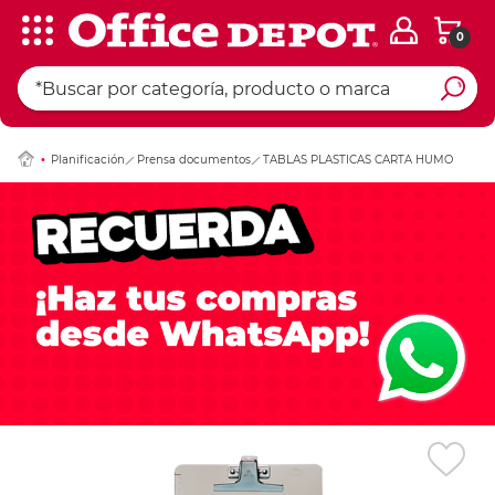
0
Ingresar Codigo Pos
Planificación
Prensa documentos
TABLAS PLASTICAS CARTA HUMO