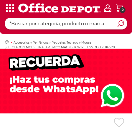
0
Ingresar Codigo Pos
Accesorios y Periféricos
Paquetes Teclado y Mouse
TECLADO Y MOUSE INALAMBRICO MAGNIFIK WIRELESS DUO KBK-520