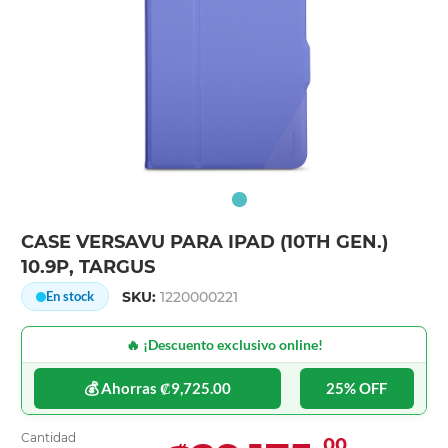
CASE VERSAVU PARA IPAD (10TH GEN.)
10.9P, TARGUS
SKU:
1220000221
En stock
🔥 ¡Descuento exclusivo online!
💰 Ahorras ₡9,725.00
25% OFF
Cantidad
00