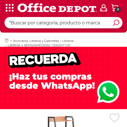
0
Ingresar Codigo Pos
Archiveros, Libreros y Gabinetes
Libreros
LIBRERA 4 REPISASMEDIDAS: 113X45X7 CM