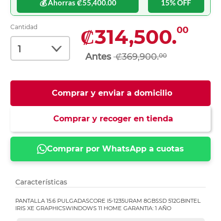
💰 Ahorras ₡55,400.00
15% OFF
Cantidad
₡314,500.
00
₡369,900.
00
Comprar y enviar a domicilio
Comprar y recoger en tienda
Comprar por WhatsApp a cuotas
Características
PANTALLA 15.6 PULGADASCORE I5-1235URAM 8GBSSD 512GBINTEL
IRIS XE GRAPHICSWINDOWS 11 HOME GARANTIA: 1 AÑO