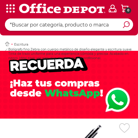
0
Ingresar Codigo Pos
Escritura
Bolígrafo fino Zebra con cuerpo metálico de diseño elegante y escritura suave.
Tinta de trazo uniforme para una experiencia cómoda y precisa. Acabado en
negro. Ideal para uso ejecutivo, regalo o detalle profesional.