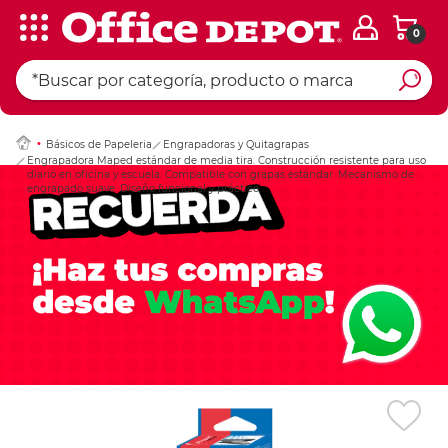
0
Ingresar Codigo Pos
Básicos de Papeleria
Engrapadoras y Quitagrapas
Engrapadora Maped estándar de media tira. Construcción resistente para uso
diario en oficina y escuela. Compatible con grapas estándar. Mecanismo de
engrapado suave. Diseño funcional y práctico.