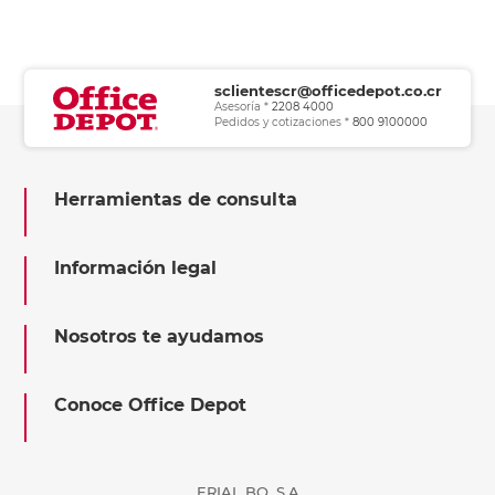
sclientescr@officedepot.co.cr
Asesoría *
2208 4000
Pedidos y cotizaciones *
800 9100000
Herramientas de consulta
Información legal
Nosotros te ayudamos
Conoce Office Depot
ERIAL BQ, S.A