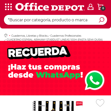
0
Ingresar Codigo Pos
Cuadernos, Libretas y Blocks
Cuadernos Profesionales
CUADERNO ESPIRAL ARIMANY STARDUST LINEAS 100H (PASTA SEMI DURA)