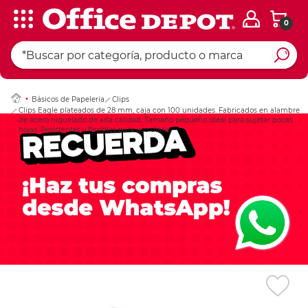
0
Ingresar Codigo Pos
Básicos de Papeleria
Clips
Clips Eagle plateados de 28 mm, caja con 100 unidades. Fabricados en alambre
de acero niquelado de alta calidad. Tamaño pequeño ideal para sujetar pocas
hojas. Resistentes y flexibles para uso diario.