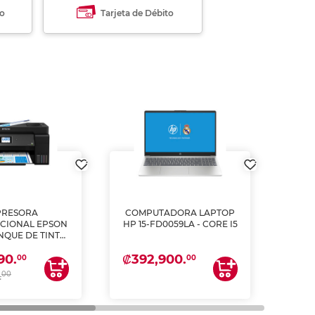
to
Tarjeta de Débito
PRESORA
COMPUTADORA LAPTOP
L
CIONAL EPSON
HP 15-FD0059LA - CORE I5
PULG
ANQUE DE TINTA
2
ME, COPIA Y
₡392,900.
₡62
90.
CANEA)
00
00
00
.