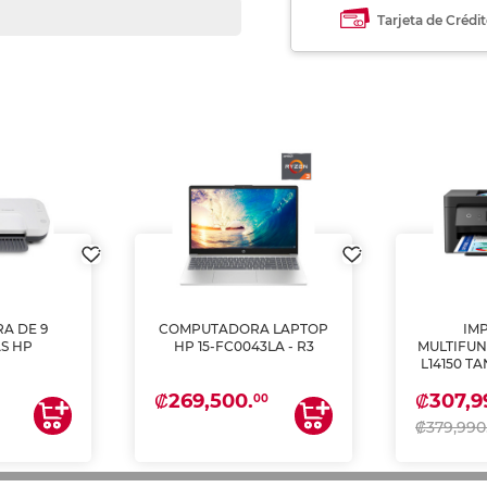
Tarjeta de Crédi
A DE 9
COMPUTADORA LAPTOP
IM
S HP
HP 15-FC0043LA - R3
MULTIFUN
L14150 T
(IMPRI
₡269,500.
₡307,9
ES
00
₡379,990