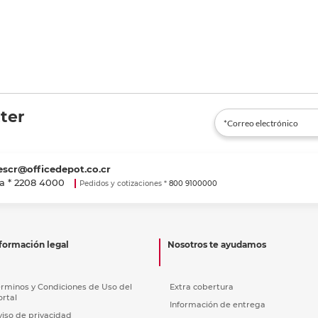
ter
escr@officedepot.co.cr
a *
2208 4000
Pedidos y cotizaciones *
800 9100000
formación legal
Nosotros te ayudamos
érminos y Condiciones de Uso del
Extra cobertura
ortal
Información de entrega
viso de privacidad