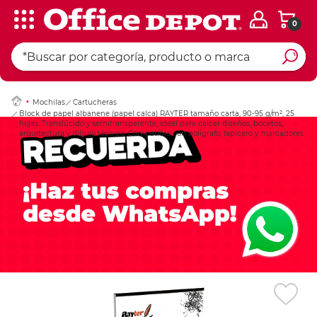
0
Ingresar Codigo Pos
Mochilas
Cartucheras
Block de papel albanene (papel calca) RAYTER tamaño carta, 90-95 g/m², 25
hojas. Translúcido y semitransparente, ideal para calcar diseños, bocetos,
arquitectura y dibujo técnico. Compatible con bolígrafo, lapicero y marcadores.