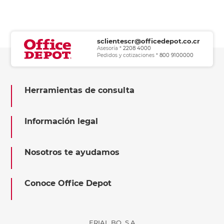
sclientescr@officedepot.co.cr
Asesoría *
2208 4000
Pedidos y cotizaciones *
800 9100000
Herramientas de consulta
Información legal
Nosotros te ayudamos
Conoce Office Depot
ERIAL BQ, S.A