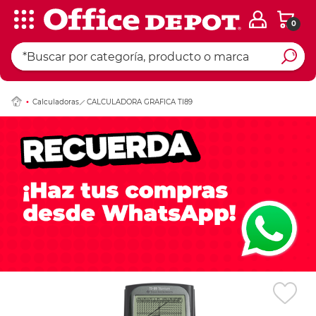
0
Ingresar Codigo Pos
Calculadoras
CALCULADORA GRAFICA TI89