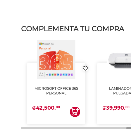
COMPLEMENTA TU COMPRA
MICROSOFT OFFICE 365
LAMINADOR
PSON
PERSONAL
PULGADA
INTA
 Y
₡42,500.
₡39,990.
00
00