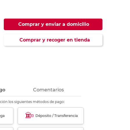
ás
ás
ás
ás
Comprar y enviar a domicilio
Comprar y recoger en tienda
go
Comentarios
ción los siguientes métodos de pago:
ega
Déposito / Transferencia