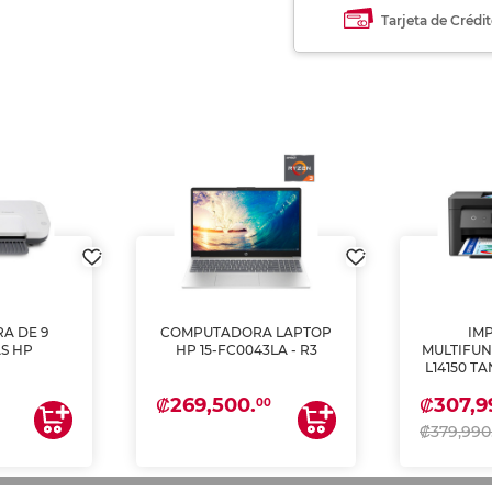
Tarjeta de Crédi
A DE 9
COMPUTADORA LAPTOP
IM
S HP
HP 15-FC0043LA - R3
MULTIFUN
L14150 T
(IMPRI
₡269,500.
₡307,9
ES
00
₡379,990