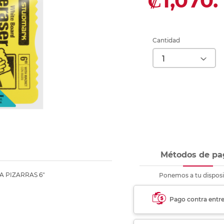
₡1,070.
nkjet y láser
Ver más
Ver más
Ver más
Ver m
Ver m
Ver m
Ver m
para carpeta
Ver más
Cantidad
Métodos de pa
 PIZARRAS 6"
Ponemos a tu disposi
Pago contra entr