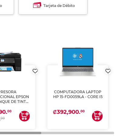
to
Tarjeta de Débito
PRESORA
COMPUTADORA LAPTOP
L
CIONAL EPSON
HP 15-FD0059LA - CORE I5
PULG
ANQUE DE TINTA
2
ME, COPIA Y
₡392,900.
₡62
90.
CANEA)
00
00
00
.