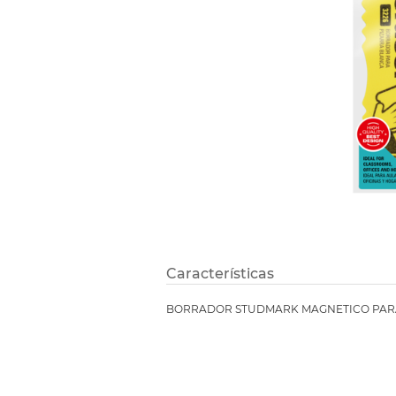
Etiquetas i
Refuerzos 
Características
BORRADOR STUDMARK MAGNETICO PARA