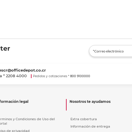
ter
escr@officedepot.co.cr
a *
2208 4000
Pedidos y cotizaciones *
800 9100000
formación legal
Nosotros te ayudamos
érminos y Condiciones de Uso del
Extra cobertura
ortal
Información de entrega
viso de privacidad