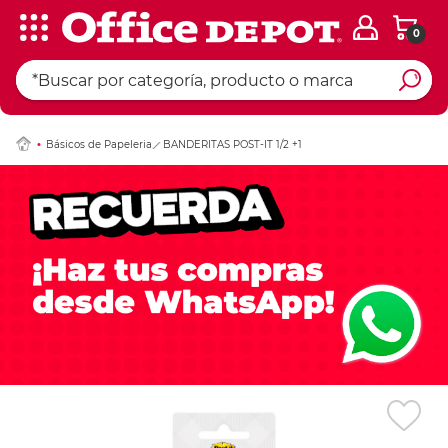
0
Ingresar Codigo Pos
Básicos de Papeleria
BANDERITAS POST-IT 1/2 +1