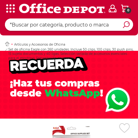
0
Ingresar Codigo Pos
Artículos y Accesorios de Oficina
Set de oficina Eagle con 260 unidades. Incluye 50 clips, 100 clips, 30 push pins,
15 sujeta documentos y 40 ligas. Selección variada de accesorios esenciales
para el escritorio. Presentación compacta.