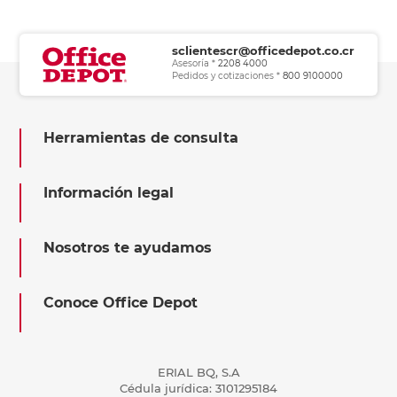
sclientescr@officedepot.co.cr
Asesoría *
2208 4000
Pedidos y cotizaciones *
800 9100000
Herramientas de consulta
Información legal
Nosotros te ayudamos
Conoce Office Depot
ERIAL BQ, S.A
Cédula jurídica: 3101295184