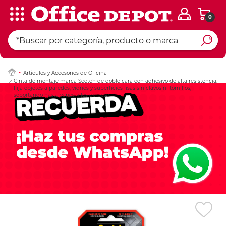
0
Ingresar Codigo Pos
Artículos y Accesorios de Oficina
Cinta de montaje marca Scotch de doble cara con adhesivo de alta resistencia.
Fija objetos a paredes, vidrios y superficies lisas sin clavos ni tornillos,
soportando hasta varios kilos de peso.