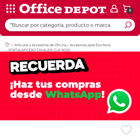
0
Ingresar Codigo Pos
Artículos y Accesorios de Oficina
Accesorios para Escritorio
PORTALAPICERO CAVALIER CLIP ROJO