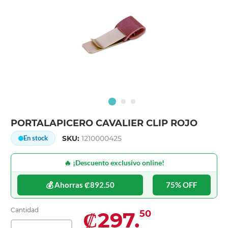
PORTALAPICERO CAVALIER CLIP ROJO
SKU:
1210000425
En stock
🔥 ¡Descuento exclusivo online!
💰 Ahorras ₡892.50
75% OFF
Cantidad
₡297.
50