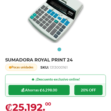
SUMADORA ROYAL PRINT 24
SKU:
1313000161
Pocas unidades
🔥 ¡Descuento exclusivo online!
💰 Ahorras ₡6,298.00
20% OFF
₡25,192.
00