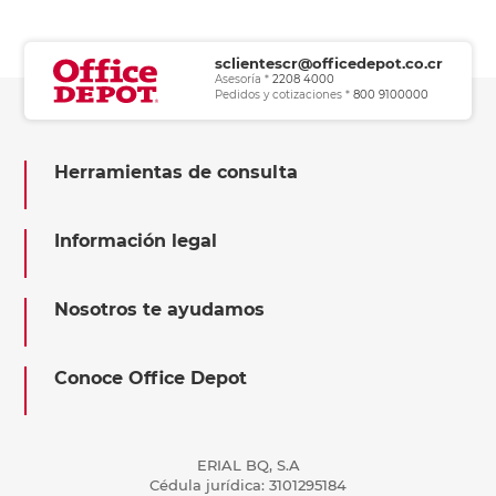
sclientescr@officedepot.co.cr
Asesoría *
2208 4000
Pedidos y cotizaciones *
800 9100000
Herramientas de consulta
Información legal
Nosotros te ayudamos
Conoce Office Depot
ERIAL BQ, S.A
Cédula jurídica: 3101295184