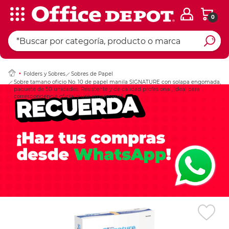
0
Ingresar Codigo Pos
Folders y Sobres
Sobres de Papel
Sobre tamano oficio No. 10 de papel manila SIGNATURE con solapa engomada,
paquete de 50 unidades. Resistente y de calidad profesional, ideal para
correspondencia oficial y uso empresarial.