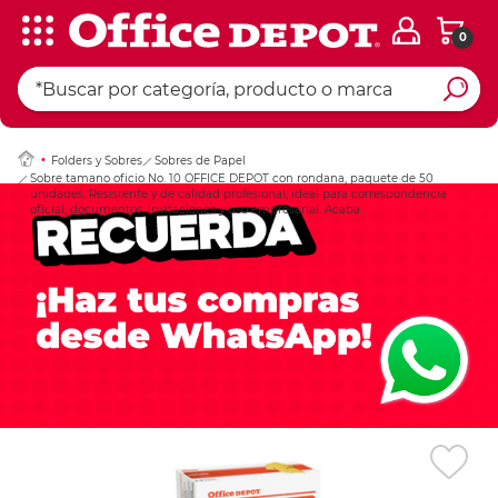
0
Ingresar Codigo Pos
Folders y Sobres
Sobres de Papel
Sobre tamano oficio No. 10 OFFICE DEPOT con rondana, paquete de 50
unidades. Resistente y de calidad profesional, ideal para correspondencia
oficial, documentos, invitaciones y uso empresarial. Acaba