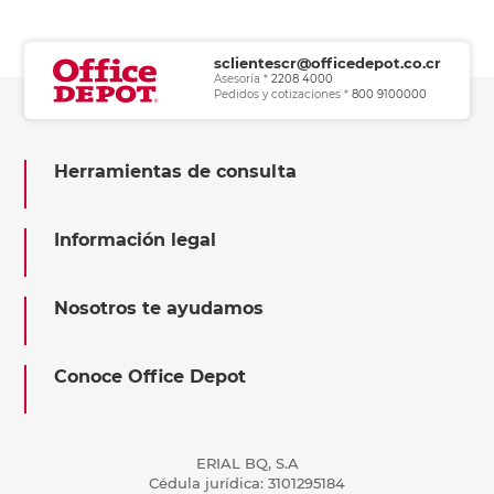
sclientescr@officedepot.co.cr
Asesoría *
2208 4000
Pedidos y cotizaciones *
800 9100000
Herramientas de consulta
Información legal
Nosotros te ayudamos
Conoce Office Depot
ERIAL BQ, S.A
Cédula jurídica: 3101295184