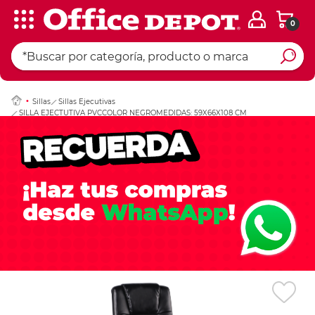
0
Ingresar Codigo Pos
Sillas
Sillas Ejecutivas
SILLA EJECTUTIVA PVCCOLOR NEGROMEDIDAS: 59X66X108 CM